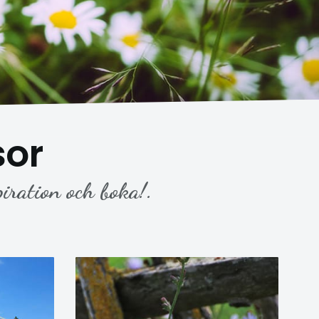
sor
piration och boka!.