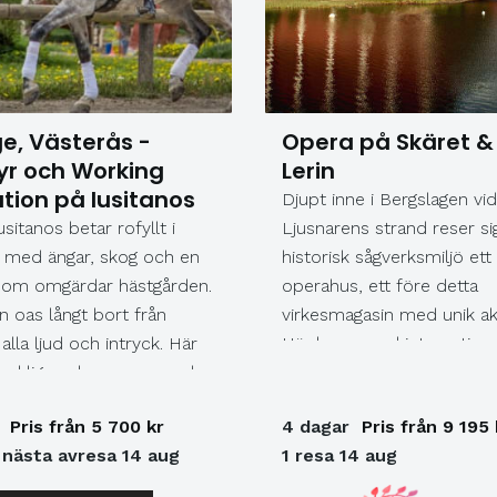
ge, Västerås -
Opera på Skäret &
yr och Working
Lerin
ation på lusitanos
Djupt inne i Bergslagen vid
usitanos betar rofyllt i
Ljusnarens strand reser sig
, med ängar, skog och en
historisk sågverksmiljö ett
som omgärdar hästgården.
operahus, ett före detta
n oas långt bort från
virkesmagasin med unik ak
alla ljud och intryck. Här
Här har en rad internatione
erkligen slappna av, andas
storstjärnor sedan 2004 
ara njuta. När Jenny och
somrarna bjudit totalt öve
Pris från 5 700 kr
4 dagar
Pris från 9 195 
amilj kom hit för 17 år sen
000 besökare på
 nästa avresa 14 aug
1 resa 14 aug
otentialen i detta vackra
operaupplevelser i världsk
åde trots förfallna
Här ser vi Giacomo Pucci