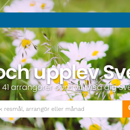
och upplev Sv
 41 arrangörer som vill visa dig Sv