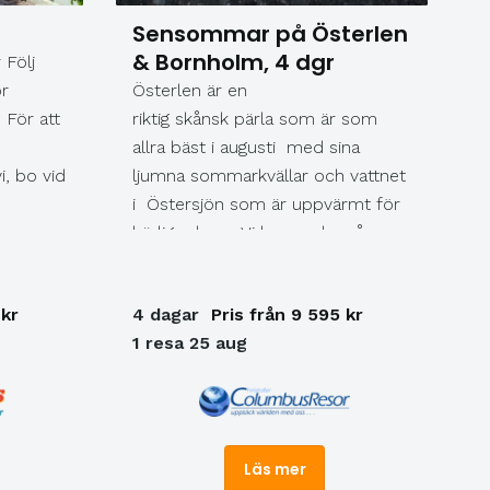
på
Sensommar på Österlen
ning på
& Bornholm, 4 dgr
 Följ
nch.
r
Österlen är en
nch
 För att
riktig skånsk pärla som är som
allra bäst i augusti med sina
i, bo vid
ljumna sommarkvällar och vattnet
ver
i Östersjön som är uppvärmt för
de
härliga dopp. Vi bor under vår
 den
resa i mysiga Simrishamn på
Hanöbukten, precis intill havet. Vi
 kr
4 dagar
Pris från 9 595 kr
kar och
åker med buss till både Kivik &
1 resa 25 aug
Kåseberga och givetvis blir det ett
besök vid Medeltidsborgen
Glimmingehus tillsammans med
vår lokalguide. Vi nöjer oss inte där
utan resan fortsätter sedan till
Läs mer
solskensön Bornholm, där vi bor