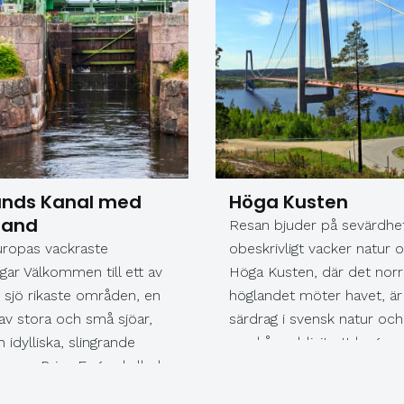
ands Kanal med
Höga Kusten
land
Resan bjuder på sevärdhet
uropas vackraste
obeskrivligt vacker natur o
gar Välkommen till ett av
Höga Kusten, där det norr
 sjö rikaste områden, en
höglandet möter havet, är
 av stora och små sjöar,
särdrag i svensk natur och
h idylliska, slingrande
med åren blivit ett begrep
mpar. Prins Eugen kallade
turister från när och fjärra
 för "ett Sverige i
Upplevelserna under resan 