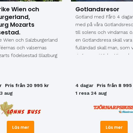
ing och känsla. Jennys
Operaföreställning Opera 
rike Wien och
Gotlandsresor
erese ser till att du får i
Skäret. (F,M) Dag 4: Guid
urgerland,
Gotland med Fårö 4 dagar
och näringsrik mat både
Lars Lerins Sandgrund. Lu
urg Mozarts
med på våra Gotlandsreso
 frukost, lunch och
(F,L) F=Frukost L=Lu
sestad.
till solens och vindarnas ö.
 Ingen som går hungrig
M=Middag
ke Wien och Salzburgerland
en Gotlandsresa skall vara
bordet här inte. Det är en
féernas och valsernas
fulländad skall man, som v
h gästfri atmosfär på
arts födelsestad Slazburg
ring­muren i Visby. Vi upple
så här kommer du att
stadens medeltida miljö, 
och snabbt känna dig som
många sevärdheterna och
fantastiska naturen med
r
Pris från 20 995 kr
4 dagar
Pris från 8 995
kalkstensformationer, rau
23 aug
1 resa 24 aug
en rik flora.
Läs mer
Läs mer