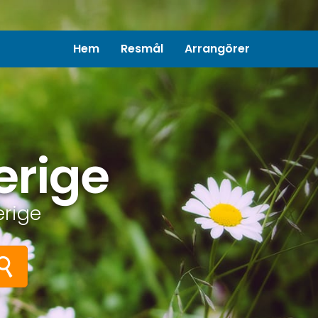
Hem
Resmål
Arrangörer
erige
erige