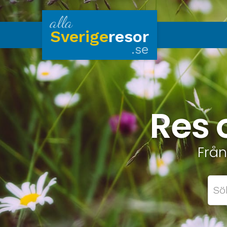
alla
Sverige
resor
.se
Res 
Från