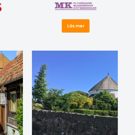
de
s
Läs mer
skap och
 även på
en. På
ng på
1:
2:
ing på
) Dag 3: