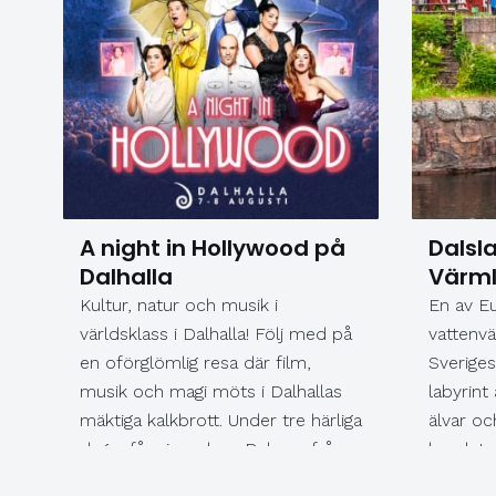
A night in Hollywood på
Dalsl
Dalhalla
Värm
Kultur, natur och musik i
En av E
världsklass i Dalhalla! Följ med på
vattenvä
en oförglömlig resa där film,
Sveriges
musik och magi möts i Dalhallas
labyrint
mäktiga kalkbrott. Under tre härliga
älvar oc
dagar får vi uppleva Dalarna från
kanalstu
sin bästa sida , med spännande
Dalsland