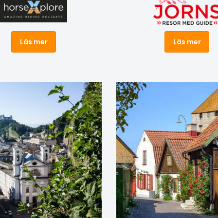
er. Sen dess har de
Bohéme som är ett av
t, byggt ett fint stall och
operavärldens mest älska
boningshus, några
mästerverk – och en tidlö
Läs mer
Läs mer
or och ridbana. Jenny har
berättelse om kärlek, vän
 kunskap om hästar och
drömmar. Vår resa bjuder
 Hon har ridit in och
stadspromenad i Nora,
alla sina hästar själv, och
kulturreservat och en
n utföra rörelser inom den
lunchkryssning på Hjälmar
kolan som piaff och
hemvägen får vi en guidni
 Hon är intelligent,
Sandgrund, Lars Lerins
och analytisk och menar
permanenta konsthall.
inte bara är hon som
Programmet i korthet Dag 
 sina hästar utan de
Ankomst Örebro. (M) Dag 
 även henne. När hon ser
Guidning Örebro med
ver på deras ryggar vet
Stadsparken. Lunchkryssn
is hur hon ska undervisa
Hjälmaren. Wadköping. (F,L
 för att de ska utveckla
Stadspromenad i Nora.