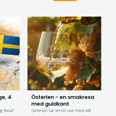
en natt i vackra Rönne och reser
runt på ön tillsammans med en
lokalguide.
ge, 4
Österlen - en smakresa
med guldkant
g Resa"
Österlen tar emot oss med sitt