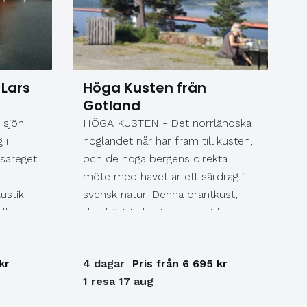
Ingmar Bergman center,
Lummelundagrottorna. (F,L,M)
Dag 4: Skön dag i Visby. Färja från
Visby på em. Ank Kosta Boda Art
Hotel & sen middag. (F,M) Dag 5:
 Lars
Höga Kusten från
SPA på hotellet el. shopping på
Gotland
FM. Buss hem. (F) F=Frukost
 sjön
HÖGA KUSTEN - Det norrländska
L=Lunch M=Middag
 i
höglandet når här fram till kusten,
 säreget
och de höga bergens direkta
möte med havet är ett särdrag i
ustik.
svensk natur. Denna brantkust,
lla
den högsta kustremsan vid
under
Bottenhavet och hela vårt
r 100
innanhav Östersjön, har med åren
kr
4 dagar
Pris från 6 695 kr
blivit ett begrepp för turister från
1 resa 17 aug
lass.
när och fjärran.
nis La