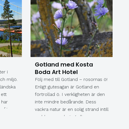
Gotland med Kosta
Boda Art Hotel
er i
ch miljö.
Följ med till Gotland – rosornas ö!
ländska
Enligt gutesagan är Gotland en
 ett
förtrollad ö. I verkligheten är den
 har
inte mindre bedårande. Dess
p för
vackra natur är en solig strand intill
n.
en blommande äng eller en
skiftar
vindpinad martall på stenig mark.