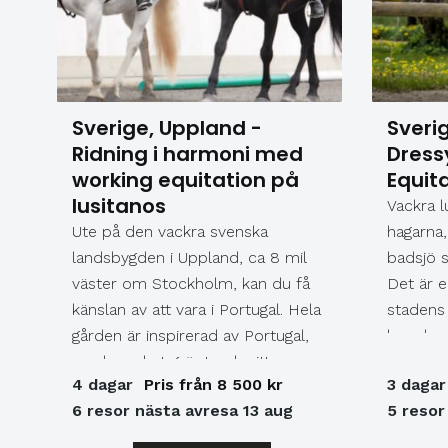
Martin Redhe Nord. På scenen
står även Martin Stenmarck, Linda
Pritchard, Viktoria Tocca och
Malena Tuvung , tillsammans med
Hanna Rydmans körensembler ,
Sverige, Uppland -
Sveri
dansare och till och med en egen
Ridning i harmoni med
Dress
stuntman – som gör kvällen till en
working equitation på
Equit
show i sann Hollywood-anda. En
lusitanos
Vackra l
magisk kväll fylld av musik,
Ute på den vackra svenska
hagarna
glamour, skratt och stora känslor
landsbygden i Uppland, ca 8 mil
badsjö 
– i Dalhallas unika miljö! Boende i
väster om Stockholm, kan du få
Det är e
Borlänge Vi bor två nätter på Elite
känslan av att vara i Portugal. Hela
stadens 
Hotel i Borlänge , ett bekvämt och
gården är inspirerad av Portugal,
kan du v
centralt hotell med frukost
med mycket grönt och vitt,
ut och b
inkluderad – en perfekt bas för
4 dagar
Pris från 8 500 kr
3 dagar
portaler och vackra väggmålningar
hennes f
våra utflykter och konserten i
6 resor nästa avresa 13 aug
5 resor
av hästar. Och viktigast av allt här
såg de p
Dalhalla. Utflykter i Dalarna Under
finns ett stort antal fina lusitanos.
naturomr
resan gör vi en rundtur i Falun