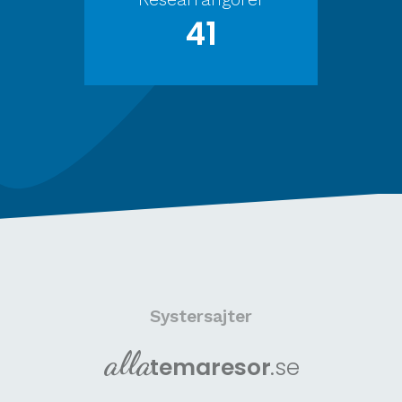
41
Systersajter
alla
tema
resor
.se