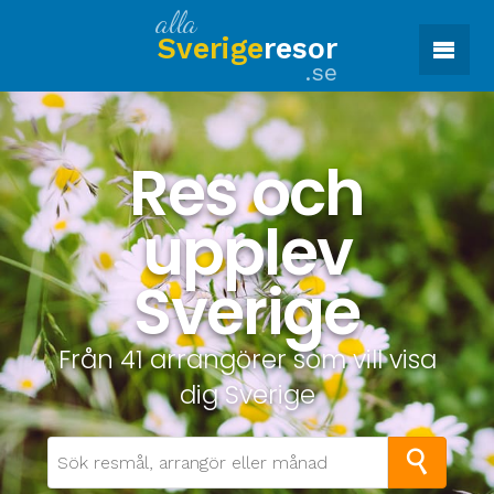
alla
Sverige
resor
.se
Res och
upplev
Sverige
Från 41 arrangörer som vill visa
dig Sverige