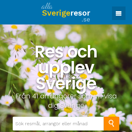
alla
Sverige
resor
.se
Res och
upplev
Sverige
Från 41 arrangörer som vill visa
dig Sverige