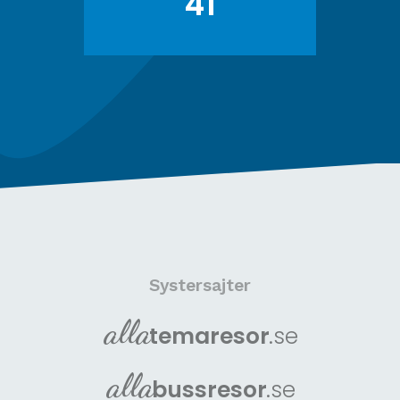
41
Systersajter
alla
tema
resor
.se
alla
buss
resor
.se